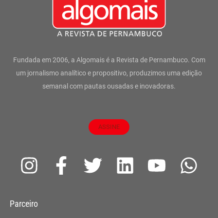
Fundada em 2006, a Algomais é a Revista de Pernambuco. Com
um jornalismo analítico e propositivo, produzimos uma edição
semanal com pautas ousadas e inovadoras.
ASSINE
I
F
T
L
Y
W
n
a
w
i
o
h
s
c
i
n
u
a
Parceiro