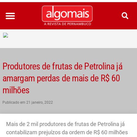
Ir
para
o
conteúdo
Produtores de frutas de Petrolina já
amargam perdas de mais de R$ 60
milhões
Publicado em
21 janeiro, 2022
Mais de 2 mil produtores de frutas de Petrolina já
contabilizam prejuízos da ordem de R$ 60 milhões