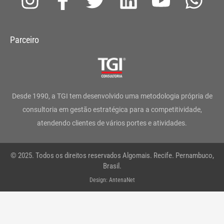
n
a
w
i
o
h
s
c
i
n
u
a
Parceiro
t
e
t
k
t
t
a
b
t
e
u
s
g
o
e
d
b
a
Desde 1990, a TGI tem desenvolvido uma metodologia própria de
r
o
r
i
e
p
consultoria em gestão estratégica para a competitividade,
atendendo clientes de vários portes e atividades.
a
k
n
p
m
-
© 2025. Todos os direitos reservados Algomais. Recife. Pernambuco,
f
Brasil.
Design: AntenaNet