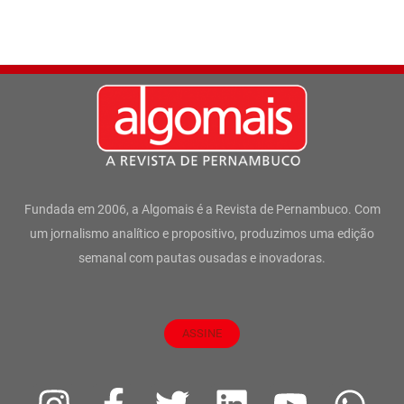
Fundada em 2006, a Algomais é a Revista de Pernambuco. Com
um jornalismo analítico e propositivo, produzimos uma edição
semanal com pautas ousadas e inovadoras.
ASSINE
I
F
T
L
Y
W