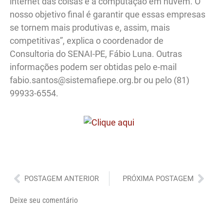
internet das coisas e a computação em nuvem. O
nosso objetivo final é garantir que essas empresas
se tornem mais produtivas e, assim, mais
competitivas”, explica o coordenador de
Consultoria do SENAI-PE, Fábio Luna. Outras
informações podem ser obtidas pelo e-mail
fabio.santos@sistemafiepe.org.br ou pelo (81)
99933-6554.
Anterior
Pró
POSTAGEM ANTERIOR
PRÓXIMA POSTAGEM
Deixe seu comentário