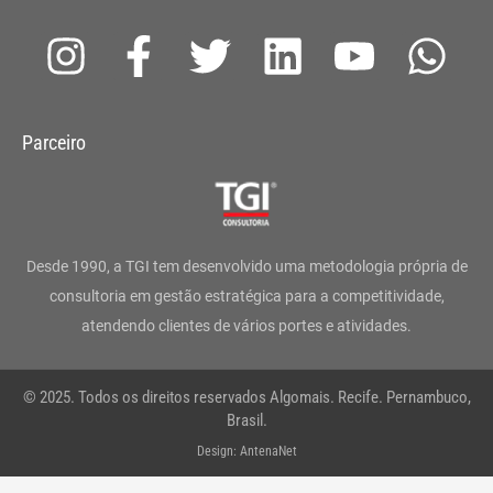
I
F
T
L
Y
W
n
a
w
i
o
h
s
c
i
n
u
a
Parceiro
t
e
t
k
t
t
a
b
t
e
u
s
g
o
e
d
b
a
Desde 1990, a TGI tem desenvolvido uma metodologia própria de
r
o
r
i
e
p
consultoria em gestão estratégica para a competitividade,
atendendo clientes de vários portes e atividades.
a
k
n
p
m
-
© 2025. Todos os direitos reservados Algomais. Recife. Pernambuco,
f
Brasil.
Design: AntenaNet