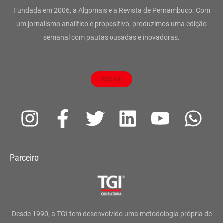
Fundada em 2006, a Algomais é a Revista de Pernambuco. Com
um jornalismo analítico e propositivo, produzimos uma edição
semanal com pautas ousadas e inovadoras.
ASSINE
I
F
T
L
Y
W
n
a
w
i
o
h
s
c
i
n
u
a
Parceiro
t
e
t
k
t
t
a
b
t
e
u
s
g
o
e
d
b
a
Desde 1990, a TGI tem desenvolvido uma metodologia própria de