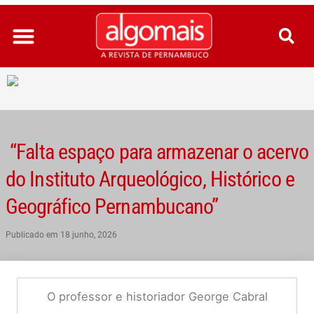
Ir
para
o
conteúdo
“Falta espaço para armazenar o acervo
do Instituto Arqueológico, Histórico e
Geográfico Pernambucano”
Publicado em
18 junho, 2026
O professor e historiador George Cabral