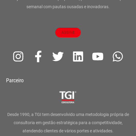
semanal com pautas ousadas e inovadoras.
ASSINE
I
F
T
L
Y
W
n
a
w
i
o
h
s
c
i
n
u
a
Parceiro
t
e
t
k
t
t
a
b
t
e
u
s
g
o
e
d
b
a
Desde 1990, a TGI tem desenvolvido uma metodologia própria de
r
o
r
i
e
p
consultoria em gestão estratégica para a competitividade,
atendendo clientes de vários portes e atividades.
a
k
n
p