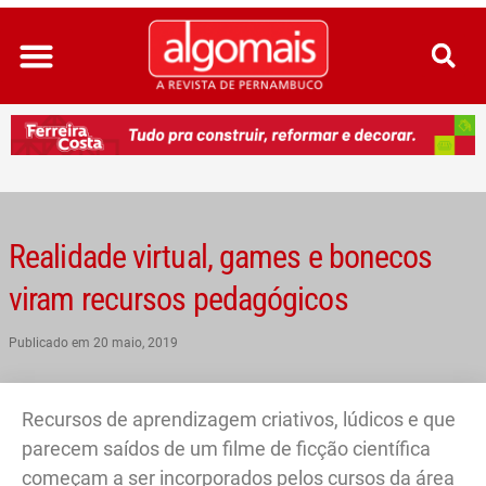
Ir
para
o
conteúdo
Realidade virtual, games e bonecos
viram recursos pedagógicos
Publicado em
20 maio, 2019
Recursos de aprendizagem criativos, lúdicos e que
parecem saídos de um filme de ficção científica
começam a ser incorporados pelos cursos da área