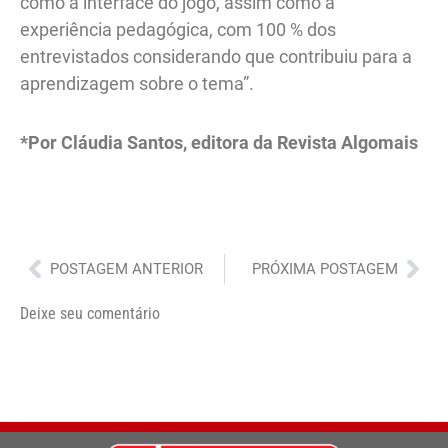
como a interface do jogo, assim como a
experiência pedagógica, com 100 % dos
entrevistados considerando que contribuiu para a
aprendizagem sobre o tema”.
*Por Cláudia Santos, editora da Revista Algomais
Anterior
Pró
POSTAGEM ANTERIOR
PRÓXIMA POSTAGEM
Deixe seu comentário