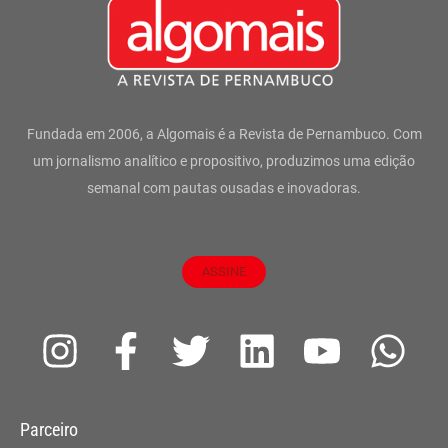
Fundada em 2006, a Algomais é a Revista de Pernambuco. Com
um jornalismo analítico e propositivo, produzimos uma edição
semanal com pautas ousadas e inovadoras.
ASSINE
I
F
T
L
Y
W
n
a
w
i
o
h
s
c
i
n
u
a
Parceiro