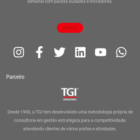
semanal com pautas ousadas e inovadoras.
ASSINE
I
F
T
L
Y
W
n
a
w
i
o
h
s
c
i
n
u
a
Parceiro
t
e
t
k
t
t
a
b
t
e
u
s
g
o
e
d
b
a
Desde 1990, a TGI tem desenvolvido uma metodologia própria de
r
o
r
i
e
p
consultoria em gestão estratégica para a competitividade,
atendendo clientes de vários portes e atividades.
a
k
n
p