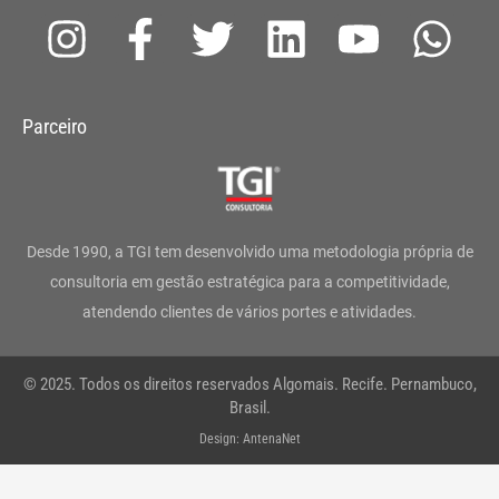
I
F
T
L
Y
W
n
a
w
i
o
h
s
c
i
n
u
a
Parceiro
t
e
t
k
t
t
a
b
t
e
u
s
g
o
e
d
b
a
Desde 1990, a TGI tem desenvolvido uma metodologia própria de
r
o
r
i
e
p
consultoria em gestão estratégica para a competitividade,
atendendo clientes de vários portes e atividades.
a
k
n
p
m
-
© 2025. Todos os direitos reservados Algomais. Recife. Pernambuco,
f
Brasil.
Design: AntenaNet