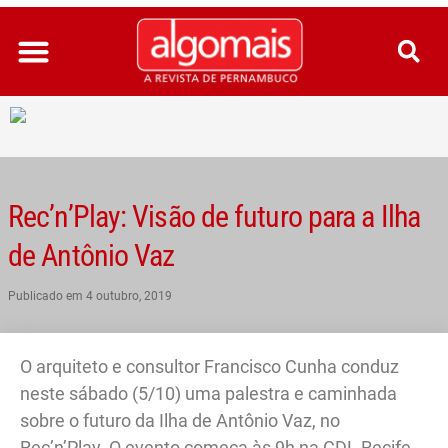
Ir
para
o
conteúdo
Rec’n’Play: Visão de futuro para a Ilha
de Antônio Vaz
Publicado em
4 outubro, 2019
O arquiteto e consultor Francisco Cunha conduz
neste sábado (5/10) uma palestra e caminhada
sobre o futuro da Ilha de Antônio Vaz, no
Rec’n’Play. O evento começa às 9h na CDL Recife