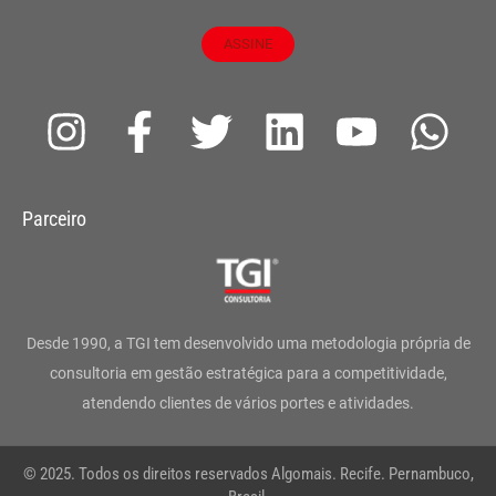
ASSINE
I
F
T
L
Y
W
n
a
w
i
o
h
s
c
i
n
u
a
Parceiro
t
e
t
k
t
t
a
b
t
e
u
s
g
o
e
d
b
a
Desde 1990, a TGI tem desenvolvido uma metodologia própria de
r
o
r
i
e
p
consultoria em gestão estratégica para a competitividade,
atendendo clientes de vários portes e atividades.
a
k
n
p
m
-
© 2025. Todos os direitos reservados Algomais. Recife. Pernambuco,