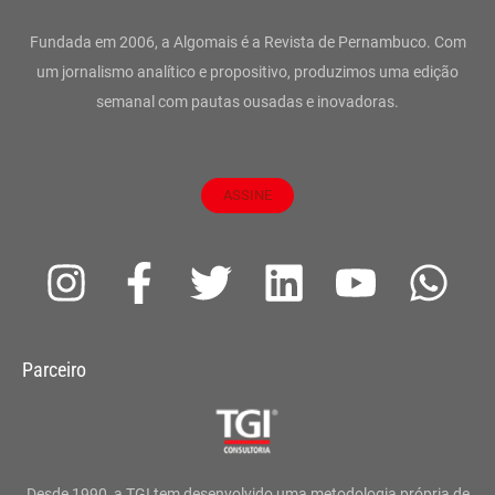
Fundada em 2006, a Algomais é a Revista de Pernambuco. Com
um jornalismo analítico e propositivo, produzimos uma edição
semanal com pautas ousadas e inovadoras.
ASSINE
I
F
T
L
Y
W
n
a
w
i
o
h
s
c
i
n
u
a
Parceiro
t
e
t
k
t
t
a
b
t
e
u
s
g
o
e
d
b
a
Desde 1990, a TGI tem desenvolvido uma metodologia própria de