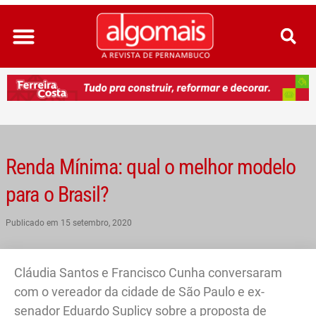
Ir
para
o
conteúdo
Renda Mínima: qual o melhor modelo
para o Brasil?
Publicado em
15 setembro, 2020
Cláudia Santos e Francisco Cunha conversaram
com o vereador da cidade de São Paulo e ex-
senador Eduardo Suplicy sobre a proposta de