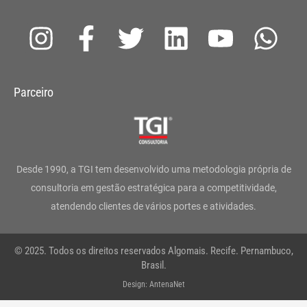
I
F
T
L
Y
W
n
a
w
i
o
h
s
c
i
n
u
a
Parceiro
t
e
t
k
t
t
a
b
t
e
u
s
g
o
e
d
b
a
Desde 1990, a TGI tem desenvolvido uma metodologia própria de
r
o
r
i
e
p
consultoria em gestão estratégica para a competitividade,
atendendo clientes de vários portes e atividades.
a
k
n
p
m
-
© 2025. Todos os direitos reservados Algomais. Recife. Pernambuco,
f
Brasil.
Design: AntenaNet