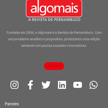
Fundada em 2006, a Algomais é a Revista de Pernambuco. Com
um jornalismo analítico e propositivo, produzimos uma edição
semanal com pautas ousadas e inovadoras.
ASSINE
I
F
T
L
Y
W
n
a
w
i
o
h
s
c
i
n
u
a
Parceiro