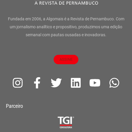
Fundada em 2006, a Algomais é a Revista de Pernambuco. Com
um jornalismo analítico e propositivo, produzimos uma edição
semanal com pautas ousadas e inovadoras.
ASSINE
I
F
T
L
Y
W
n
a
w
i
o
h
s
c
i
n
u
a
Parceiro
t
e
t
k
t
t
a
b
t
e
u
s