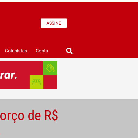
ASSINE
Colunistas
Conta
orço de R$
e