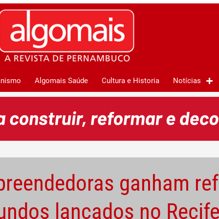
anismo
Algomais Saúde
Cultura e Historia
Notícias
preendedoras ganham ref
undos lançados no Recif