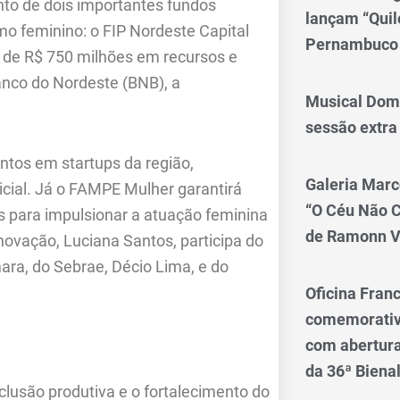
ento de dois importantes fundos
lançam “Qui
o feminino: o FIP Nordeste Capital
Pernambuco
 de R$ 750 milhões em recursos e
anco do Nordeste (BNB), a
Musical Dom
sessão extra
ntos em startups da região,
Galeria Marc
icial. Já o FAMPE Mulher garantirá
“O Céu Não 
 para impulsionar a atuação feminina
de Ramonn V
Inovação, Luciana Santos, participa do
ra, do Sebrae, Décio Lima, e do
Oficina Franc
comemorativo
com abertura 
da 36ª Biena
clusão produtiva e o fortalecimento do