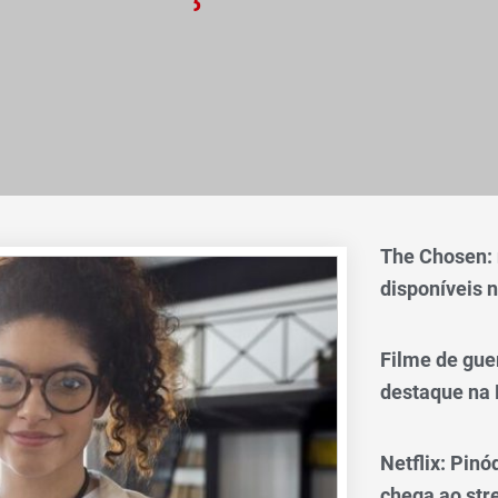
The Chosen:
disponíveis n
Filme de gue
destaque na 
Netflix: Pinó
chega ao st