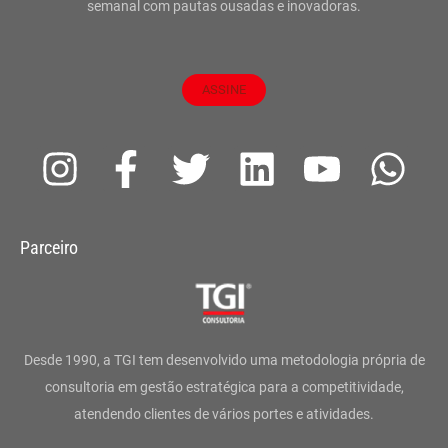
semanal com pautas ousadas e inovadoras.
ASSINE
I
F
T
L
Y
W
n
a
w
i
o
h
s
c
i
n
u
a
Parceiro
t
e
t
k
t
t
a
b
t
e
u
s
g
o
e
d
b
a
Desde 1990, a TGI tem desenvolvido uma metodologia própria de
r
o
r
i
e
p
consultoria em gestão estratégica para a competitividade,
atendendo clientes de vários portes e atividades.
a
k
n
p