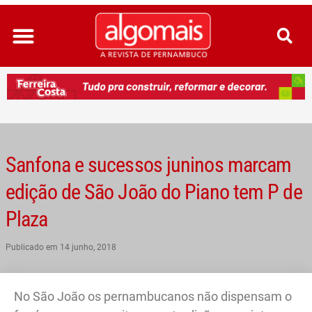
Ir
para
o
conteúdo
Sanfona e sucessos juninos marcam
edição de São João do Piano tem P de
Plaza
Publicado em
14 junho, 2018
No São João os pernambucanos não dispensam o