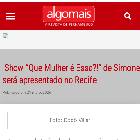
Ir
para
o
conteúdo
Show “Que Mulher é Essa?!” de Simone
será apresentado no Recife
Publicado em
21 maio, 2026
Foto: Dodô Villar