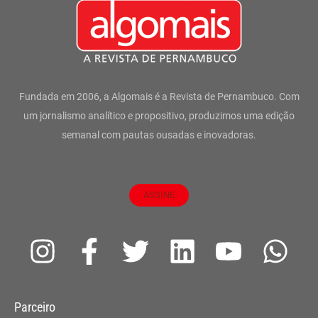
Fundada em 2006, a Algomais é a Revista de Pernambuco. Com
um jornalismo analítico e propositivo, produzimos uma edição
semanal com pautas ousadas e inovadoras.
ASSINE
I
F
T
L
Y
W
n
a
w
i
o
h
s
c
i
n
u
a
Parceiro