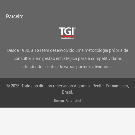
n
a
w
i
o
h
s
c
i
n
u
a
Parceiro
t
e
t
k
t
t
a
b
t
e
u
s
g
o
e
d
b
a
Desde 1990, a TGI tem desenvolvido uma metodologia própria de
r
o
r
i
e
p
consultoria em gestão estratégica para a competitividade,
atendendo clientes de vários portes e atividades.
a
k
n
p
m
-
© 2025. Todos os direitos reservados Algomais. Recife. Pernambuco,
f
Brasil.
Design: AntenaNet