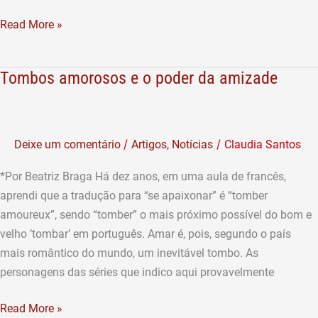
Read More »
Tombos amorosos e o poder da amizade
Tombos
amorosos
e
o
/
/
Deixe um comentário
Artigos
,
Notícias
Claudia Santos
poder
da
*Por Beatriz Braga Há dez anos, em uma aula de francês,
amizade
aprendi que a tradução para “se apaixonar” é “tomber
amoureux”, sendo “tomber” o mais próximo possível do bom e
velho ‘tombar’ em português. Amar é, pois, segundo o país
mais romântico do mundo, um inevitável tombo. As
personagens das séries que indico aqui provavelmente
Read More »