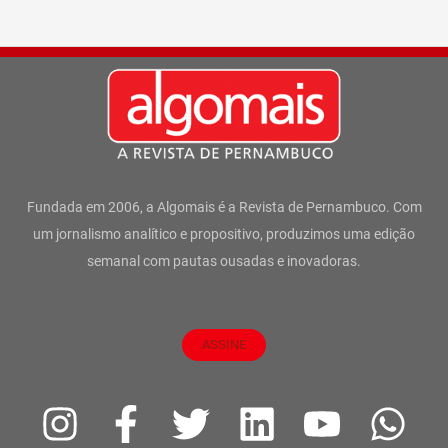
Fundada em 2006, a Algomais é a Revista de Pernambuco. Com
um jornalismo analítico e propositivo, produzimos uma edição
semanal com pautas ousadas e inovadoras.
ASSINE
I
F
T
L
Y
W