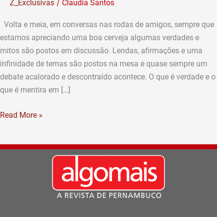
/
Z_Exclusivas
Claudia Santos
saber
sobre
Volta e meia, em conversas nas rodas de amigos, sempre que
cerveja!
estamos apreciando uma boa cerveja algumas verdades e
(por
mitos são postos em discussão. Lendas, afirmações e uma
Rivaldo
infinidade de temas são postos na mesa e quase sempre um
Neto)
debate acalorado e descontraído acontece. O que é verdade e o
que é mentira em […]
Read More »