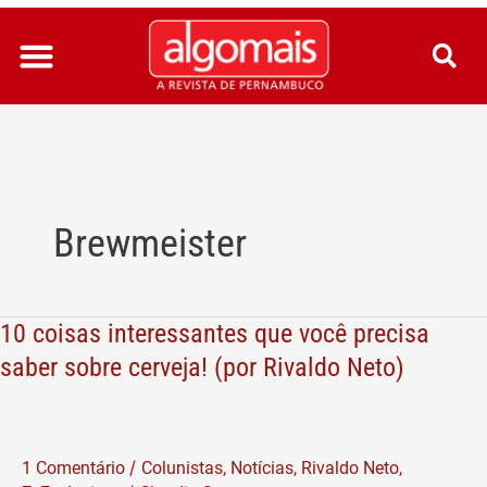
Ir
para
o
conteúdo
Brewmeister
10 coisas interessantes que você precisa
10
coisas
saber sobre cerveja! (por Rivaldo Neto)
interessantes
que
você
/
1 Comentário
Colunistas
,
Notícias
,
Rivaldo Neto
,
precisa