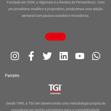
Fundada em 2006, a Algomais é a Revista de Pernambuco. Com
um jornalismo analítico e propositivo, produzimos uma edição
semanal com pautas ousadas e inovadoras.
ASSINE
I
F
T
L
Y
W
n
a
w
i
o
h
s
c
i
n
u
a
Parceiro
t
e
t
k
t
t
a
b
t
e
u
s
g
o
e
d
b
a
Desde 1990, a TGI tem desenvolvido uma metodologia própria de
consultoria em gestão estratégica para a competitividade,