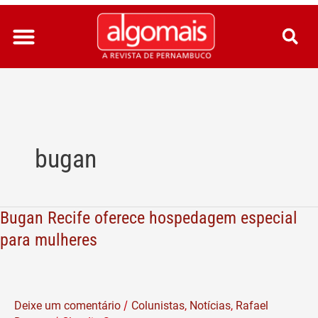
Ir
para
o
conteúdo
bugan
Bugan Recife oferece hospedagem especial
Bugan
Recife
para mulheres
oferece
hospedagem
especial
/
Deixe um comentário
Colunistas
,
Notícias
,
Rafael
para