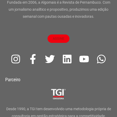
Fundada em 2006, a Algomais é a Revista de Pernambuco. Com
um jornalismo analítico e propositivo, produzimos uma edição
semanal com pautas ousadas e inovadoras.
ASSINE
I
F
T
L
Y
W
n
a
w
i
o
h
s
c
i
n
u
a
Parceiro
t
e
t
k
t
t
a
b
t
e
u
s
g
o
e
d
b
a
Desde 1990, a TGI tem desenvolvido uma metodologia própria de
consultoria em gestão estratégica para a competitividade,