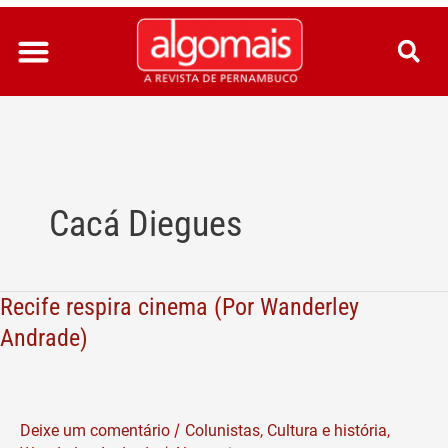
Ir
para
o
conteúdo
Cacá Diegues
Recife respira cinema (Por Wanderley
Recife
respira
Andrade)
cinema
(Por
Wanderley
/
Deixe um comentário
Colunistas
,
Cultura e história
,
Andrade)