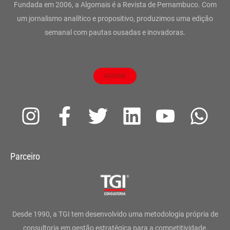
Fundada em 2006, a Algomais é a Revista de Pernambuco. Com
um jornalismo analítico e propositivo, produzimos uma edição
semanal com pautas ousadas e inovadoras.
ASSINE
I
F
T
L
Y
W
n
a
w
i
o
h
s
c
i
n
u
a
Parceiro
t
e
t
k
t
t
a
b
t
e
u
s
g
o
e
d
b
a
Desde 1990, a TGI tem desenvolvido uma metodologia própria de
consultoria em gestão estratégica para a competitividade,