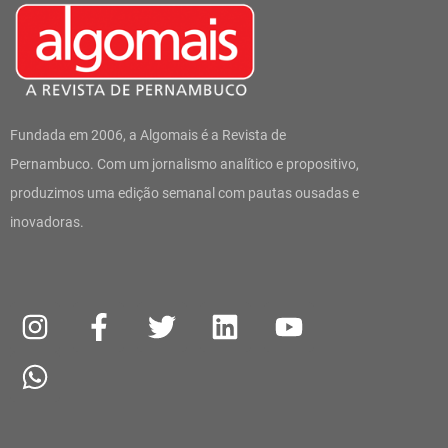
Fundada em 2006, a Algomais é a Revista de
Pernambuco. Com um jornalismo analítico e propositivo,
produzimos uma edição semanal com pautas ousadas e
inovadoras.
I
W
F
T
L
Y
n
h
a
w
i
o
s
a
c
i
n
u
t
t
e
t
k
t
a
s
b
t
e
u
g
a
o
e
d
b