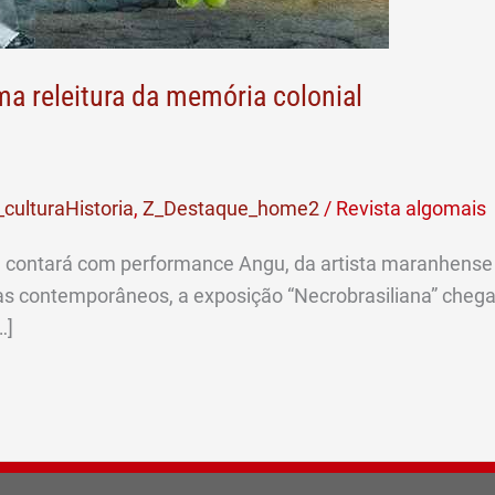
ma releitura da memória colonial
culturaHistoria
,
Z_Destaque_home2
/
Revista algomais
 e contará com performance Angu, da artista maranhense
stas contemporâneos, a exposição “Necrobrasiliana” cheg
…]