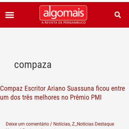
Ir
para
o
conteúdo
compaza
Compaz Escritor Ariano Suassuna ficou entre
Compaz
Escritor
um dos três melhores no Prêmio PMI
Ariano
Suassuna
ficou
/
Deixe um comentário
Notícias
,
Z_Notícias Destaque
entre