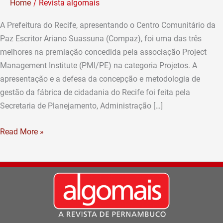
/
Home
Revista algomais
um
dos
A Prefeitura do Recife, apresentando o Centro Comunitário da
três
Paz Escritor Ariano Suassuna (Compaz), foi uma das três
melhores
melhores na premiação concedida pela associação Project
no
Management Institute (PMI/PE) na categoria Projetos. A
Prêmio
apresentação e a defesa da concepção e metodologia de
PMI
gestão da fábrica de cidadania do Recife foi feita pela
Secretaria de Planejamento, Administração […]
Read More »