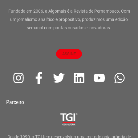
Fundada em 2006, a Algomais é a Revista de Pernambuco. Com
um jornalismo analítico e propositivo, produzimos uma edição
semanal com pautas ousadas e inovadoras.
ASSINE
I
F
T
L
Y
W
n
a
w
i
o
h
s
c
i
n
u
a
Parceiro
t
e
t
k
t
t
a
b
t
e
u
s
g
o
e
d
b
a
Desde 1990, a TGI tem desenvolvido uma metodologia própria de