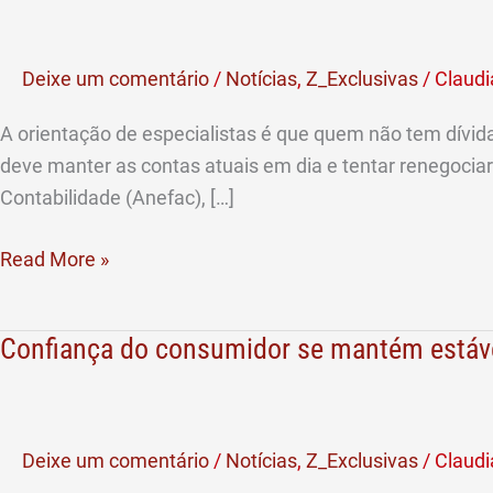
planejar
gastos
Deixe um comentário
/
Notícias
,
Z_Exclusivas
/
Claudi
em
2017
A orientação de especialistas é que quem não tem dívi
deve manter as contas atuais em dia e tentar renegocia
Contabilidade (Anefac), […]
Read More »
Confiança do consumidor se mantém estáv
Confiança
do
consumidor
se
Deixe um comentário
/
Notícias
,
Z_Exclusivas
/
Claudi
mantém