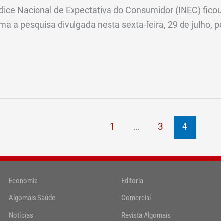
Índice Nacional de Expectativa do Consumidor (INEC) fico
ma a pesquisa divulgada nesta sexta-feira, 29 de julho, 
1
…
3
4
Economia
Editoria
Algomais Saúde
Comercial
Notícias
Revista Algomais