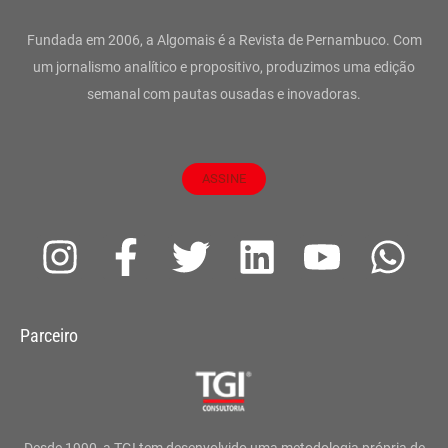
Fundada em 2006, a Algomais é a Revista de Pernambuco. Com
um jornalismo analítico e propositivo, produzimos uma edição
semanal com pautas ousadas e inovadoras.
ASSINE
I
F
T
L
Y
W
n
a
w
i
o
h
s
c
i
n
u
a
Parceiro
t
e
t
k
t
t
a
b
t
e
u
s
g
o
e
d
b
a