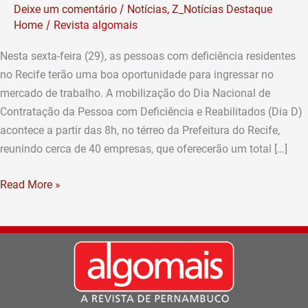
/
Deixe um comentário
Notícias
,
Z_Notícias Destaque
pessoas
/
Home
Revista algomais
com
deficiência
Nesta sexta-feira (29), as pessoas com deficiência residentes
ingressarem
no Recife terão uma boa oportunidade para ingressar no
no
mercado de trabalho. A mobilização do Dia Nacional de
mercado
Contratação da Pessoa com Deficiência e Reabilitados (Dia D)
de
acontece a partir das 8h, no térreo da Prefeitura do Recife,
trabalho
reunindo cerca de 40 empresas, que oferecerão um total […]
Read More »