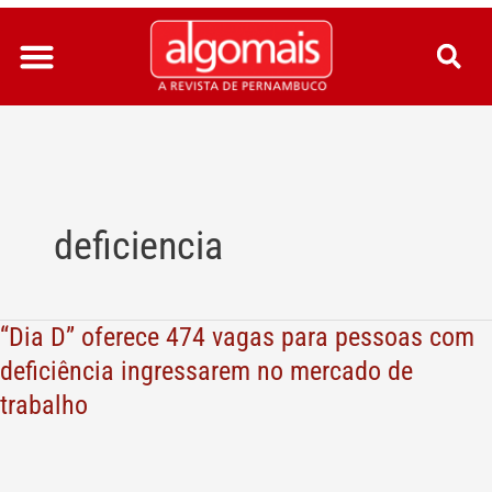
Ir
para
o
conteúdo
deficiencia
“Dia D” oferece 474 vagas para pessoas com
“Dia
D”
deficiência ingressarem no mercado de
oferece
trabalho
474
vagas
para