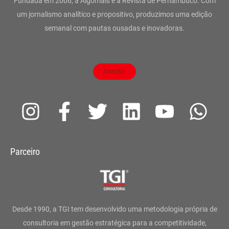
Fundada em 2006, a Algomais é a Revista de Pernambuco. Com
um jornalismo analítico e propositivo, produzimos uma edição
semanal com pautas ousadas e inovadoras.
ASSINE
I
F
T
L
Y
W
n
a
w
i
o
h
s
c
i
n
u
a
Parceiro
t
e
t
k
t
t
a
b
t
e
u
s
g
o
e
d
b
a
Desde 1990, a TGI tem desenvolvido uma metodologia própria de
r
o
r
i
e
p
consultoria em gestão estratégica para a competitividade,