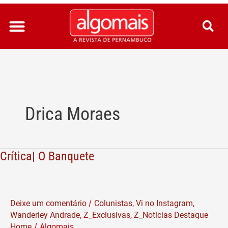
Ir
para
o
conteúdo
Drica Moraes
Crítica| O Banquete
Crítica|
O
Banquete
/
Deixe um comentário
Colunistas
,
Vi no Instagram
,
Wanderley Andrade
,
Z_Exclusivas
,
Z_Notícias Destaque
/
Home
Algomais