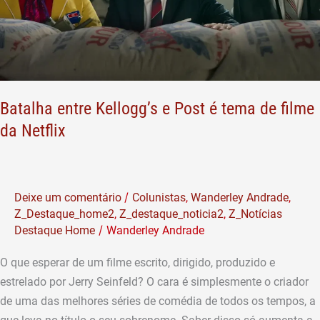
tema
de
filme
da
Netflix
Batalha entre Kellogg’s e Post é tema de filme
da Netflix
/
Deixe um comentário
Colunistas
,
Wanderley Andrade
,
Z_Destaque_home2
,
Z_destaque_noticia2
,
Z_Notícias
/
Destaque Home
Wanderley Andrade
O que esperar de um filme escrito, dirigido, produzido e
estrelado por Jerry Seinfeld? O cara é simplesmente o criador
de uma das melhores séries de comédia de todos os tempos, a