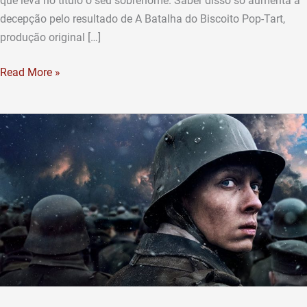
que leva no título o seu sobrenome. Saber disso só aumenta a
decepção pelo resultado de A Batalha do Biscoito Pop-Tart,
produção original […]
Read More »
Filme
de
guerra
pré-
indicado
ao
Oscar
é
destaque
na