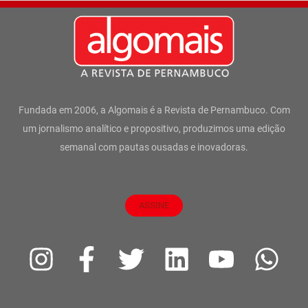
Fundada em 2006, a Algomais é a Revista de Pernambuco. Com
um jornalismo analítico e propositivo, produzimos uma edição
semanal com pautas ousadas e inovadoras.
ASSINE
I
F
T
L
Y
W
n
a
w
i
o
h