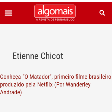
Ir
para
o
conteúdo
Etienne Chicot
Conheça “O Matador”, primeiro filme brasileiro
Conheça
“O
produzido pela Netflix (Por Wanderley
Matador”,
Andrade)
primeiro
filme
brasileiro