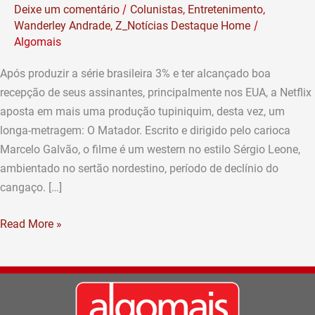
/
Deixe um comentário
Colunistas
,
Entretenimento
,
produzido
/
Wanderley Andrade
,
Z_Notícias Destaque Home
pela
Algomais
Netflix
(Por
Após produzir a série brasileira 3% e ter alcançado boa
Wanderley
recepção de seus assinantes, principalmente nos EUA, a Netflix
Andrade)
aposta em mais uma produção tupiniquim, desta vez, um
longa-metragem: O Matador. Escrito e dirigido pelo carioca
Marcelo Galvão, o filme é um western no estilo Sérgio Leone,
ambientado no sertão nordestino, período de declínio do
cangaço. […]
Read More »