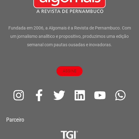
Fundada em 2006, a Algomais é a Revista de Pernambuco. Com
um jornalismo analítico e propositivo, produzimos uma edição
semanal com pautas ousadas e inovadoras.
ASSINE
I
F
T
L
Y
W
n
a
w
i
o
h
s
c
i
n
u
a
Parceiro
t
e
t
k
t
t