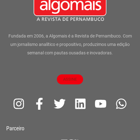
Fundada em 2006, a Algomais é a Revista de Pernambuco. Com
um jornalismo analítico e propositivo, produzimos uma edição
semanal com pautas ousadas e inovadoras.
ASSINE
I
F
T
L
Y
W
n
a
w
i
o
h
s
c
i
n
u
a
Parceiro
t
e
t
k
t
t