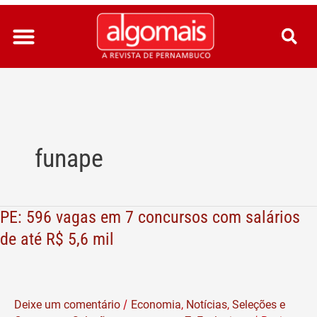
Ir
para
o
conteúdo
funape
PE: 596 vagas em 7 concursos com salários
PE:
596
de até R$ 5,6 mil
vagas
em
7
/
Deixe um comentário
Economia
,
Notícias
,
Seleções e
concursos