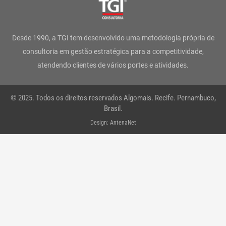
a
b
t
e
u
s
g
o
e
d
b
a
Desde 1990, a TGI tem desenvolvido uma metodologia própria de
r
o
r
i
e
p
consultoria em gestão estratégica para a competitividade,
atendendo clientes de vários portes e atividades.
a
k
n
p
m
-
© 2025. Todos os direitos reservados Algomais. Recife. Pernambuco,
f
Brasil.
Design: AntenaNet