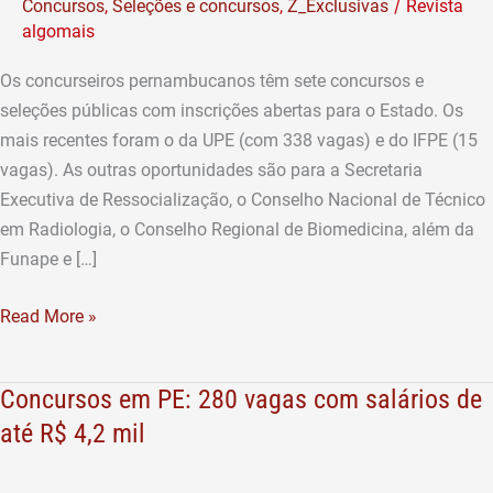
/
Concursos
,
Seleções e concursos
,
Z_Exclusivas
Revista
com
algomais
salários
de
Os concurseiros pernambucanos têm sete concursos e
até
seleções públicas com inscrições abertas para o Estado. Os
R$
mais recentes foram o da UPE (com 338 vagas) e do IFPE (15
5,6
vagas). As outras oportunidades são para a Secretaria
mil
Executiva de Ressocialização, o Conselho Nacional de Técnico
em Radiologia, o Conselho Regional de Biomedicina, além da
Funape e […]
Read More »
Concursos em PE: 280 vagas com salários de
Concursos
em
até R$ 4,2 mil
PE:
280