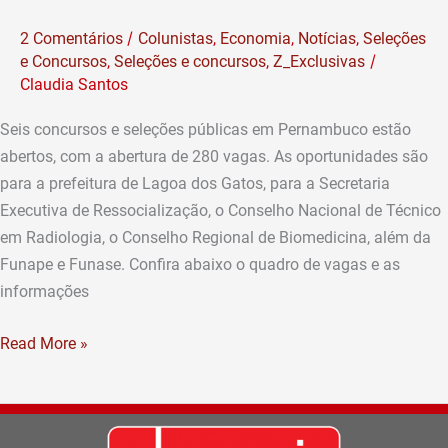
vagas
/
2 Comentários
Colunistas
,
Economia
,
Notícias
,
Seleções
com
/
e Concursos
,
Seleções e concursos
,
Z_Exclusivas
salários
Claudia Santos
de
até
Seis concursos e seleções públicas em Pernambuco estão
R$
abertos, com a abertura de 280 vagas. As oportunidades são
4,2
para a prefeitura de Lagoa dos Gatos, para a Secretaria
mil
Executiva de Ressocialização, o Conselho Nacional de Técnico
em Radiologia, o Conselho Regional de Biomedicina, além da
Funape e Funase. Confira abaixo o quadro de vagas e as
informações
Read More »