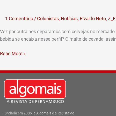
é
uma
1 Comentário
/
Colunistas
,
Notícias
,
Rivaldo Neto
,
Z_E
cerveja
“Puro
Vez por outra nos deparamos com cervejas no mercado qu
Malte”?
bebida se encaixa nesse perfil? O malte de cevada, ass
(por
Rivaldo
Read More »
Neto)
Fundada em 2006, a Algomais é a Revista de