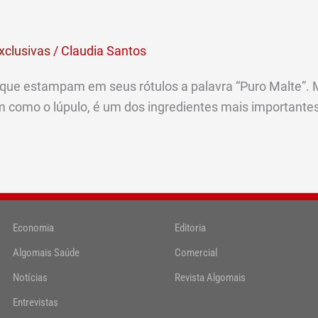
xclusivas
/
Claudia Santos
e estampam em seus rótulos a palavra “Puro Malte”. Mas
im como o lúpulo, é um dos ingredientes mais important
Economia
Editoria
Algomais Saúde
Comercial
Notícias
Revista Algomais
Entrevistas