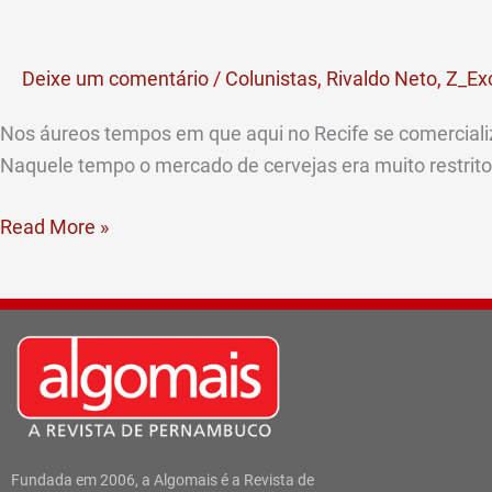
da
água
Deixe um comentário
/
Colunistas
,
Rivaldo Neto
,
Z_Ex
na
cerveja
Nos áureos tempos em que aqui no Recife se comercializa
(por
Naquele tempo o mercado de cervejas era muito restrito
Rivaldo
Neto)
Read More »
Fundada em 2006, a Algomais é a Revista de