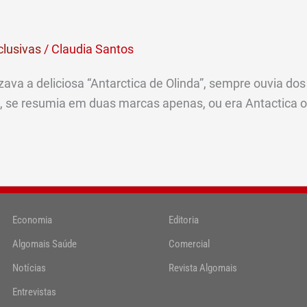
clusivas
/
Claudia Santos
va a deliciosa “Antarctica de Olinda”, sempre ouvia dos 
, se resumia em duas marcas apenas, ou era Antactica ou
Economia
Editoria
Algomais Saúde
Comercial
Notícias
Revista Algomais
Entrevistas