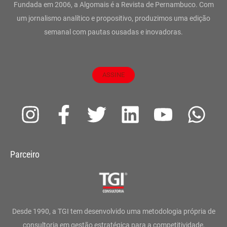
Fundada em 2006, a Algomais é a Revista de Pernambuco. Com
um jornalismo analítico e propositivo, produzimos uma edição
semanal com pautas ousadas e inovadoras.
ASSINE
I
F
T
L
Y
W
n
a
w
i
o
h
s
c
i
n
u
a
Parceiro
t
e
t
k
t
t
a
b
t
e
u
s
g
o
e
d
b
a
Desde 1990, a TGI tem desenvolvido uma metodologia própria de
consultoria em gestão estratégica para a competitividade,