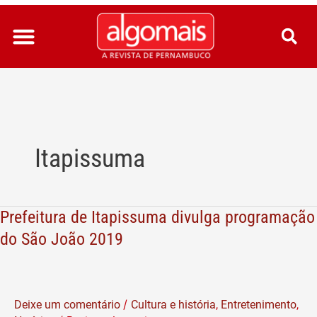
Ir
para
o
conteúdo
Itapissuma
Prefeitura de Itapissuma divulga programação
Prefeitura
de
do São João 2019
Itapissuma
divulga
programação
/
Deixe um comentário
Cultura e história
,
Entretenimento
,
do