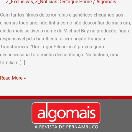
/
Z_Exclusivas
,
Z_Notícias Destaque Home
Algomais
é
possível
Com tantos filmes de terror ruins e genéricos chegando aos
inovar
cinemas todo ano, não tinha como não desconfiar de mais um,
no
ainda mais se tiver o nome de Michael Bay na produção, figura
terror
responsável pela barulhenta e sem noção franquia
Transformers. “Um Lugar Silencioso” provou quão
desnecessária fora minha desconfiança. Na história, uma
família é […]
Read More »