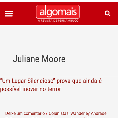
Ir
para
o
conteúdo
Juliane Moore
“Um Lugar Silencioso” prova que ainda é
“Um
Lugar
possível inovar no terror
Silencioso”
prova
que
/
Deixe um comentário
Colunistas
,
Wanderley Andrade
,
ainda