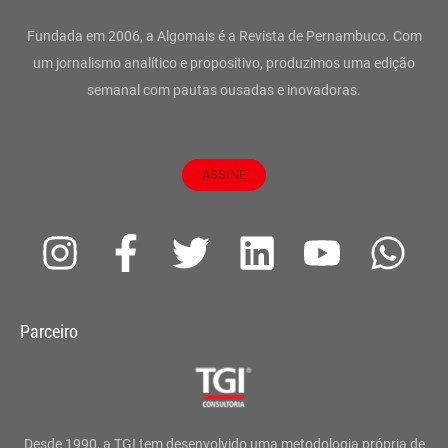
Fundada em 2006, a Algomais é a Revista de Pernambuco. Com
um jornalismo analítico e propositivo, produzimos uma edição
semanal com pautas ousadas e inovadoras.
ASSINE
I
F
T
L
Y
W
n
a
w
i
o
h
s
c
i
n
u
a
Parceiro
t
e
t
k
t
t
a
b
t
e
u
s
g
o
e
d
b
a
Desde 1990, a TGI tem desenvolvido uma metodologia própria de