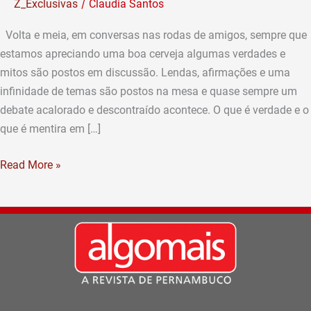
/
Z_Exclusivas
Claudia Santos
saber
sobre
Volta e meia, em conversas nas rodas de amigos, sempre que
cerveja!
estamos apreciando uma boa cerveja algumas verdades e
(por
mitos são postos em discussão. Lendas, afirmações e uma
Rivaldo
infinidade de temas são postos na mesa e quase sempre um
Neto)
debate acalorado e descontraído acontece. O que é verdade e o
que é mentira em […]
Read More »