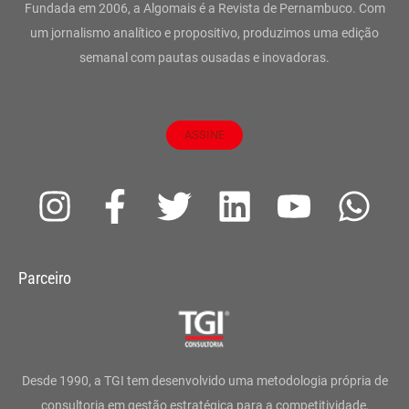
Fundada em 2006, a Algomais é a Revista de Pernambuco. Com
um jornalismo analítico e propositivo, produzimos uma edição
semanal com pautas ousadas e inovadoras.
ASSINE
I
F
T
L
Y
W
n
a
w
i
o
h
s
c
i
n
u
a
Parceiro
t
e
t
k
t
t
a
b
t
e
u
s
g
o
e
d
b
a
Desde 1990, a TGI tem desenvolvido uma metodologia própria de
consultoria em gestão estratégica para a competitividade,