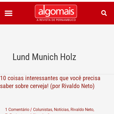
Ir
para
o
conteúdo
Lund Munich Holz
10 coisas interessantes que você precisa
10
coisas
saber sobre cerveja! (por Rivaldo Neto)
interessantes
que
você
/
1 Comentário
Colunistas
,
Notícias
,
Rivaldo Neto
,
precisa