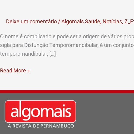
articulação
da
Deixe um comentário
/
Algomais Saúde
,
Notícias
,
Z_E
mandíbula
podem
O nome é complicado e pode ser a origem de vários prob
causar
sigla para Disfunção Temporomandibular, é um conjunto 
dores
temporomandibular, […]
de
cabeça
Read More »
e
ouvido