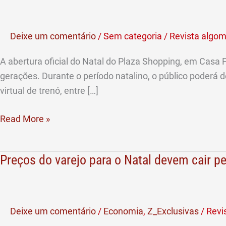
inaugura
programação
Deixe um comentário
/
Sem categoria
/
Revista algom
de
Natal
A abertura oficial do Natal do Plaza Shopping, em Casa
gerações. Durante o período natalino, o público poderá 
virtual de trenó, entre […]
Read More »
Preços do varejo para o Natal devem cair p
Preços
do
varejo
para
Deixe um comentário
/
Economia
,
Z_Exclusivas
/
Revi
o