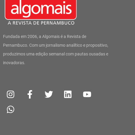
Fundada em 2006, a Algomais é a Revista de
Pernambuco. Com um jornalismo analítico e propositivo,
produzimos uma edição semanal com pautas ousadas e
inovadoras.
I
W
F
T
L
Y
n
h
a
w
i
o
s
a
c
i
n
u
t
t
e
t
k
t
a
s
b
t
e
u
g
a
o
e
d
b
r
p
o
r
i
e