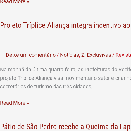
Read More »
Projeto Tríplice Aliança integra incentivo 
Projeto
Tríplice
Aliança
integra
Deixe um comentário
/
Notícias
,
Z_Exclusivas
/
Revist
incentivo
ao
Na manhã da última quarta-feira, as Prefeituras do Reci
Turismo
projeto Tríplice Aliança visa movimentar o setor e criar
em
secretários de turismo das três cidades,
Recife,
João
Read More »
Pessoa
e
Pátio de São Pedro recebe a Queima da Lap
Pátio
Natal