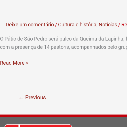
de
São
Pedro
Deixe um comentário
/
Cultura e história
,
Notícias
/
Re
recebe
a
O Pátio de São Pedro será palco da Queima da Lapinha, fe
Queima
com a presença de 14 pastoris, acompanhados pelo grup
da
Lapinha
Read More »
←
Previous