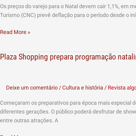
Natal
Os preços do varejo para o Natal devem cair 1,1%, em m
devem
Turismo (CNC) prevê deflação para o período desde o in
cair
pela
Read More »
primeira
vez
Plaza Shopping prepara programação natal
Plaza
desde
Shopping
2009
prepara
programação
Deixe um comentário
/
Cultura e história
/
Revista al
natalina
Começaram os preparativos para época mais especial do
diferentes gerações. O público poderá desfrutar de shows
entre outras atrações. A