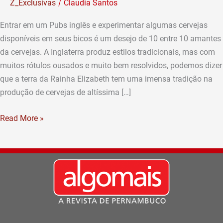
/
Z_Exclusivas
Claudia Santos
querer
dizer:
Entrar em um Pubs inglês e experimentar algumas cervejas
Salve
disponíveis em seus bicos é um desejo de 10 entre 10 amantes
a
da cervejas. A Inglaterra produz estilos tradicionais, mas com
Rainha!
muitos rótulos ousados e muito bem resolvidos, podemos dizer
(Por
que a terra da Rainha Elizabeth tem uma imensa tradição na
Rivaldo
produção de cervejas de altíssima […]
Neto)
Read More »