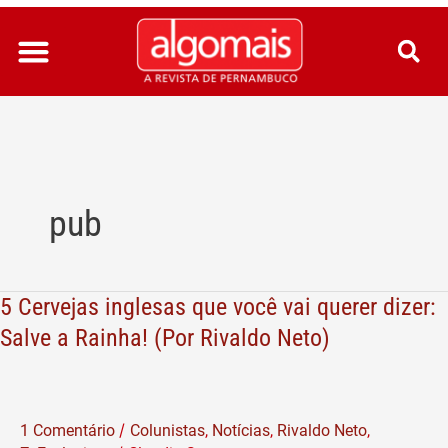
Ir
para
o
conteúdo
pub
5 Cervejas inglesas que você vai querer dizer:
5
Cervejas
Salve a Rainha! (Por Rivaldo Neto)
inglesas
que
você
/
1 Comentário
Colunistas
,
Notícias
,
Rivaldo Neto
,
vai