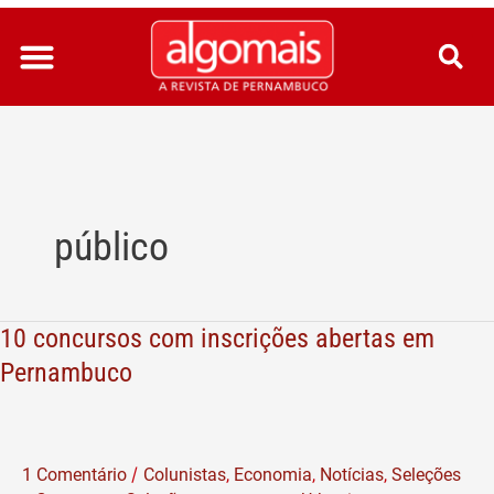
Ir
para
o
conteúdo
público
10 concursos com inscrições abertas em
10
concursos
Pernambuco
com
inscrições
abertas
/
1 Comentário
Colunistas
,
Economia
,
Notícias
,
Seleções
em