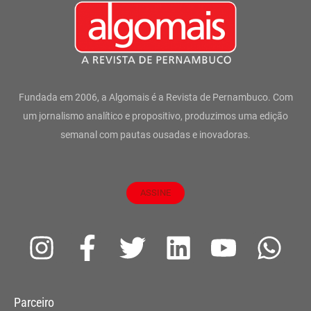
Fundada em 2006, a Algomais é a Revista de Pernambuco. Com
um jornalismo analítico e propositivo, produzimos uma edição
semanal com pautas ousadas e inovadoras.
ASSINE
I
F
T
L
Y
W
n
a
w
i
o
h
s
c
i
n
u
a
Parceiro