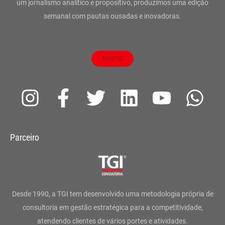
um jornalismo analítico e propositivo, produzimos uma edição
semanal com pautas ousadas e inovadoras.
ASSINE
I
F
T
L
Y
W
n
a
w
i
o
h
s
c
i
n
u
a
Parceiro
t
e
t
k
t
t
a
b
t
e
u
s
g
o
e
d
b
a
Desde 1990, a TGI tem desenvolvido uma metodologia própria de
r
o
r
i
e
p
consultoria em gestão estratégica para a competitividade,
atendendo clientes de vários portes e atividades.