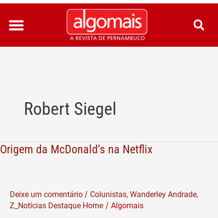
Ir
para
o
conteúdo
Robert Siegel
Origem da McDonald’s na Netflix
Origem
da
McDonald’s
na
/
Deixe um comentário
Colunistas
,
Wanderley Andrade
,
Netflix
/
Z_Notícias Destaque Home
Algomais