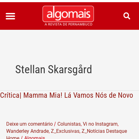
Ir
para
o
conteúdo
Stellan Skarsgård
Crítica| Mamma Mia! Lá Vamos Nós de Novo
Crítica|
Mamma
Mia!
Lá
/
Deixe um comentário
Colunistas
,
Vi no Instagram
,
Vamos
Wanderley Andrade
,
Z_Exclusivas
,
Z_Notícias Destaque
Nós
/
Home
Algomais