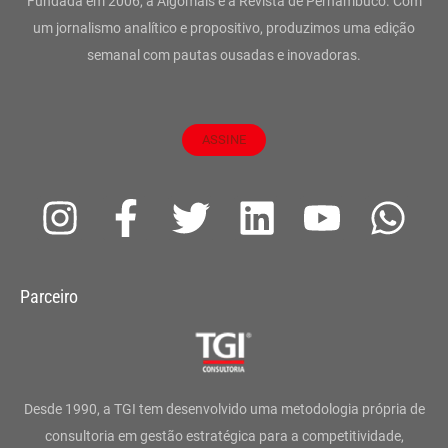
Fundada em 2006, a Algomais é a Revista de Pernambuco. Com
um jornalismo analítico e propositivo, produzimos uma edição
semanal com pautas ousadas e inovadoras.
ASSINE
I
F
T
L
Y
W
n
a
w
i
o
h
s
c
i
n
u
a
Parceiro
t
e
t
k
t
t
a
b
t
e
u
s
g
o
e
d
b
a
Desde 1990, a TGI tem desenvolvido uma metodologia própria de
r
o
r
i
e
p
consultoria em gestão estratégica para a competitividade,