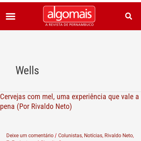
Ir
para
o
conteúdo
Wells
Cervejas com mel, uma experiência que vale a
Cervejas
com
pena (Por Rivaldo Neto)
mel,
uma
experiência
/
Deixe um comentário
Colunistas
,
Notícias
,
Rivaldo Neto
,
que