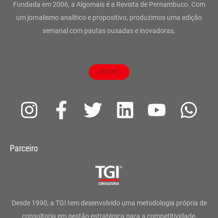
Fundada em 2006, a Algomais é a Revista de Pernambuco. Com
um jornalismo analítico e propositivo, produzimos uma edição
semanal com pautas ousadas e inovadoras.
ASSINE
I
F
T
L
Y
W
n
a
w
i
o
h
s
c
i
n
u
a
Parceiro
t
e
t
k
t
t
a
b
t
e
u
s
g
o
e
d
b
a
Desde 1990, a TGI tem desenvolvido uma metodologia própria de
consultoria em gestão estratégica para a competitividade,