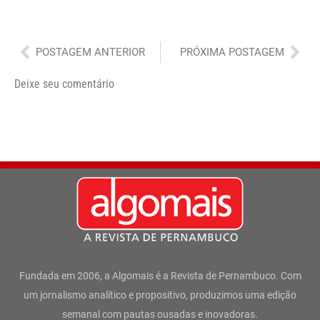
Anterior
Pró
POSTAGEM ANTERIOR
PRÓXIMA POSTAGEM
Deixe seu comentário
Fundada em 2006, a Algomais é a Revista de Pernambuco. Com
um jornalismo analítico e propositivo, produzimos uma edição
semanal com pautas ousadas e inovadoras.