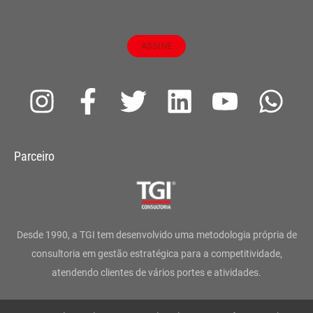
ASSINE
I
F
T
L
Y
W
n
a
w
i
o
h
s
c
i
n
u
a
Parceiro
t
e
t
k
t
t
a
b
t
e
u
s
g
o
e
d
b
a
Desde 1990, a TGI tem desenvolvido uma metodologia própria de
r
o
r
i
e
p
consultoria em gestão estratégica para a competitividade,
atendendo clientes de vários portes e atividades.
a
k
n
p
m
-