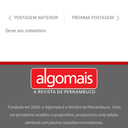
Anterior
Pró
POSTAGEM ANTERIOR
PRÓXIMA POSTAGEM
Deixe seu comentário
Fundada em 2006, a Algomais é a Revista de Pernambuco. Com
um jornalismo analítico e propositivo, produzimos uma edição
semanal com pautas ousadas e inovadoras.