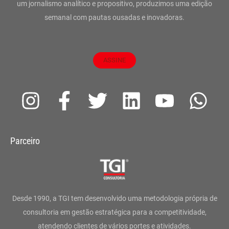
um jornalismo analítico e propositivo, produzimos uma edição
semanal com pautas ousadas e inovadoras.
ASSINE
I
F
T
L
Y
W
n
a
w
i
o
h
s
c
i
n
u
a
Parceiro
t
e
t
k
t
t
a
b
t
e
u
s
g
o
e
d
b
a
Desde 1990, a TGI tem desenvolvido uma metodologia própria de
r
o
r
i
e
p
consultoria em gestão estratégica para a competitividade,
atendendo clientes de vários portes e atividades.