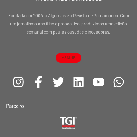
Fundada em 2006, a Algomais é a Revista de Pernambuco. Com
um jornalismo analítico e propositivo, produzimos uma edição
semanal com pautas ousadas e inovadoras.
ASSINE
I
F
T
L
Y
W
n
a
w
i
o
h
s
c
i
n
u
a
Parceiro
t
e
t
k
t
t
a
b
t
e
u
s