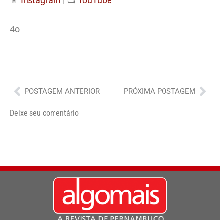
📱
Instagram
| 📺
YouTube
4o
Anterior
Pró
POSTAGEM ANTERIOR
PRÓXIMA POSTAGEM
Deixe seu comentário