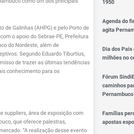
rnambuco como um dos principais
1950
Agenda do fi
to de Galinhas (AHPG) e pelo Porto de
agita Perna
com o apoio do Sebrae-PE, Prefeitura
nco do Nordeste, além de
Dia dos Pais
ptivos. Segundo Eduardo Tiburtius,
milhões no 
isso de trazer as últimas tendências
ais conhecimento para os
Fórum SindiE
caminhos par
Pernambuco
e suppliers, área de exposição com
Famílias per
buco, que oferece palestras,
apostas espo
 mercado. “A realização desse evento