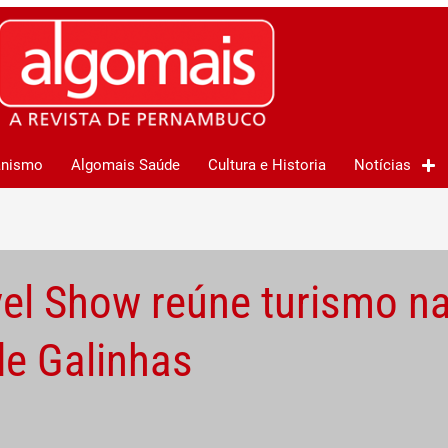
anismo
Algomais Saúde
Cultura e Historia
Notícias
el Show reúne turismo na
de Galinhas