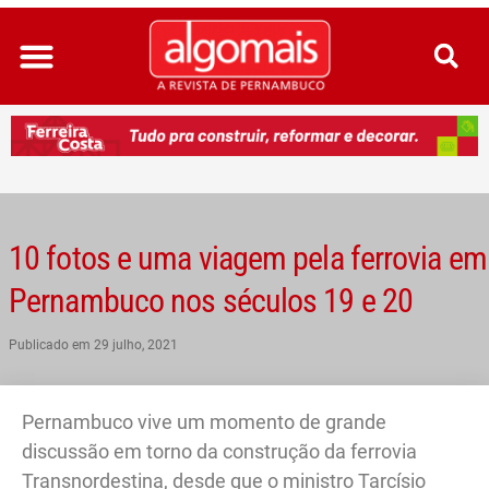
Ir
para
o
conteúdo
10 fotos e uma viagem pela ferrovia em
Pernambuco nos séculos 19 e 20
Publicado em
29 julho, 2021
Pernambuco vive um momento de grande
discussão em torno da construção da ferrovia
Transnordestina, desde que o ministro Tarcísio