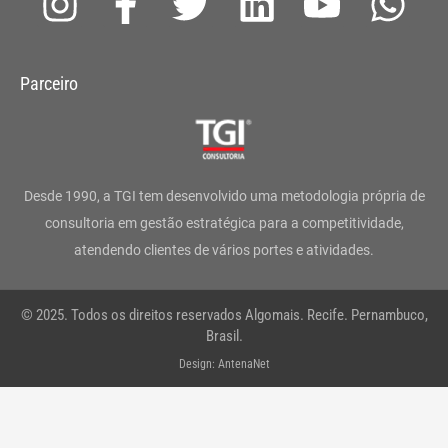
I
F
T
L
Y
W
n
a
w
i
o
h
s
c
i
n
u
a
Parceiro
t
e
t
k
t
t
a
b
t
e
u
s
g
o
e
d
b
a
Desde 1990, a TGI tem desenvolvido uma metodologia própria de
r
o
r
i
e
p
consultoria em gestão estratégica para a competitividade,
atendendo clientes de vários portes e atividades.
a
k
n
p
m
-
© 2025. Todos os direitos reservados Algomais. Recife. Pernambuco,
f
Brasil.
Design: AntenaNet