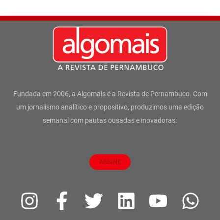
Fundada em 2006, a Algomais é a Revista de Pernambuco. Com
um jornalismo analítico e propositivo, produzimos uma edição
semanal com pautas ousadas e inovadoras.
ASSINE
I
F
T
L
Y
W
n
a
w
i
o
h