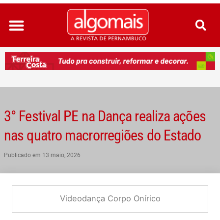
Ir
para
o
conteúdo
3° Festival PE na Dança realiza ações
nas quatro macrorregiões do Estado
Publicado em
13 maio, 2026
Videodança Corpo Onírico