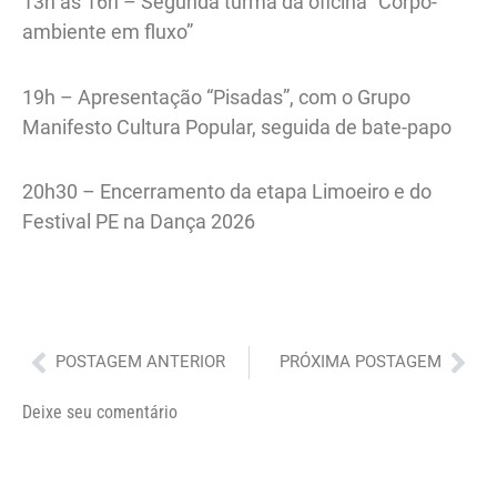
13h às 16h – Segunda turma da oficina “Corpo-
ambiente em fluxo”
19h – Apresentação “Pisadas”, com o Grupo
Manifesto Cultura Popular, seguida de bate-papo
20h30 – Encerramento da etapa Limoeiro e do
Festival PE na Dança 2026
Anterior
Pró
POSTAGEM ANTERIOR
PRÓXIMA POSTAGEM
Deixe seu comentário