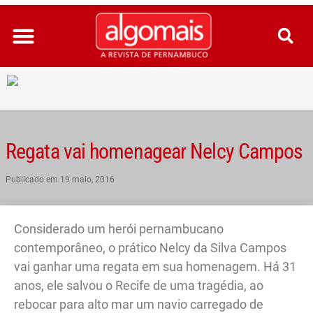
Ir
para
o
conteúdo
Regata vai homenagear Nelcy Campos
Publicado em
19 maio, 2016
Considerado um herói pernambucano
contemporâneo, o prático Nelcy da Silva Campos
vai ganhar uma regata em sua homenagem. Há 31
anos, ele salvou o Recife de uma tragédia, ao
rebocar para alto mar um navio carregado de