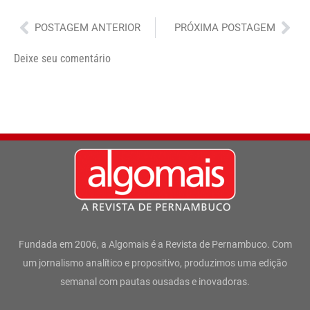
Anterior
Pró
POSTAGEM ANTERIOR
PRÓXIMA POSTAGEM
Deixe seu comentário
Fundada em 2006, a Algomais é a Revista de Pernambuco. Com
um jornalismo analítico e propositivo, produzimos uma edição
semanal com pautas ousadas e inovadoras.