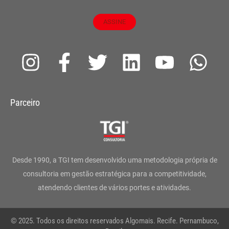
ASSINE
I
F
T
L
Y
W
n
a
w
i
o
h
s
c
i
n
u
a
Parceiro
t
e
t
k
t
t
a
b
t
e
u
s
g
o
e
d
b
a
Desde 1990, a TGI tem desenvolvido uma metodologia própria de
r
o
r
i
e
p
consultoria em gestão estratégica para a competitividade,
atendendo clientes de vários portes e atividades.
a
k
n
p
m
-
© 2025. Todos os direitos reservados Algomais. Recife. Pernambuco,