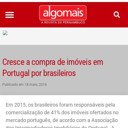
Ir
para
o
conteúdo
Cresce a compra de imóveis em
Portugal por brasileiros
Publicado em
18 maio, 2016
Em 2015, os brasileiros foram responsáveis pela
comercialização de 41% dos imóveis ofertados no
mercado português, de acordo com a Associação
dos Intermediadores Imobiliários de Portugal. A