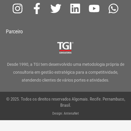
I
F
T
L
Y
W
n
a
w
i
o
h
s
c
i
n
u
a
Parceiro
t
e
t
k
t
t
a
b
t
e
u
s
g
o
e
d
b
a
Desde 1990, a TGI tem desenvolvido uma metodologia própria de
r
o
r
i
e
p
consultoria em gestão estratégica para a competitividade,
atendendo clientes de vários portes e atividades.
a
k
n
p
m
-
© 2025. Todos os direitos reservados Algomais. Recife. Pernambuco,
f
Brasil.
Design: AntenaNet