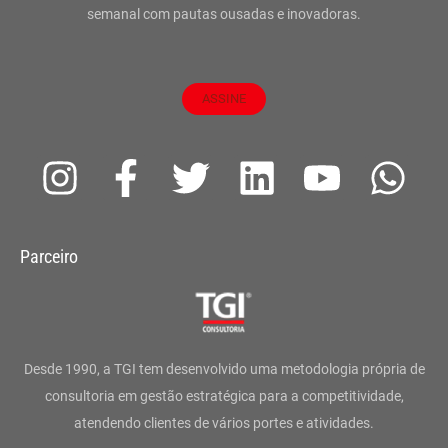
semanal com pautas ousadas e inovadoras.
ASSINE
I
F
T
L
Y
W
n
a
w
i
o
h
s
c
i
n
u
a
Parceiro
t
e
t
k
t
t
a
b
t
e
u
s
g
o
e
d
b
a
Desde 1990, a TGI tem desenvolvido uma metodologia própria de
r
o
r
i
e
p
consultoria em gestão estratégica para a competitividade,
atendendo clientes de vários portes e atividades.
a
k
n
p