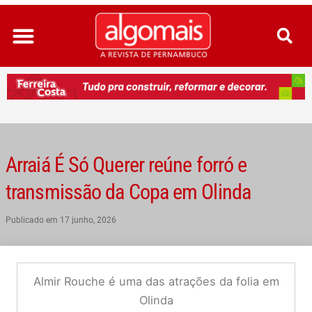
Ir
para
o
conteúdo
Arraiá É Só Querer reúne forró e
transmissão da Copa em Olinda
Publicado em
17 junho, 2026
Almir Rouche é uma das atrações da folia em
Olinda